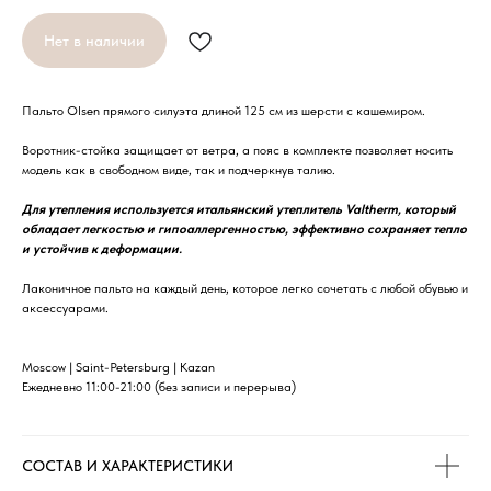
Нет в наличии
Пальто Olsen прямого силуэта длиной 125 см из шерсти с кашемиром.
Воротник-стойка защищает от ветра, а пояс в комплекте позволяет носить
модель как в свободном виде, так и подчеркнув талию.
Для утепления используется итальянский утеплитель Valtherm, который
обладает легкостью и гипоаллергенностью, эффективно сохраняет тепло
и устойчив к деформации.
Лаконичное пальто на каждый день, которое легко сочетать с любой обувью и
аксессуарами.
Moscow | Saint-Petersburg | Kazan
Ежедневно 11:00-21:00 (без записи и перерыва)
СОСТАВ И ХАРАКТЕРИСТИКИ