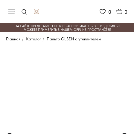
0
0
НА САЙТЕ ПРЕДСТАВЛЕН НЕ ВЕСЬ АССОРТИМЕНТ - ВСЕ ИЗДЕЛИЯ ВЫ
МОЖЕТЕ ПРИМЕРИТЬ В НАШЕМ OFFLINE ПРОСТРАНСТВЕ
Главная
/
Каталог
/
Пальто OLSEN с утеплителем