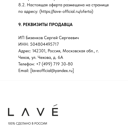
+7 (499) 719 30-80
+7 (911) 982-93-77
8.2. Настоящая оферта размещена на странице
по адресу: (https://lave-official.ru/oferta)
Email:
laveofficial@yandex.ru
Казань, Университетская улица, 7/80
+7 (499) 719 30-80
9. РЕКВИЗИТЫ ПРОДАВЦА
Наши соцсети:
График работы:
Instagram
ВКонтакте
Ежедневно 11:00 - 21:00
ИП Бизенков Сергей Сергеевич
Email:
laveofficial@yandex.ru
ИНН: 504804495717
*Признаны экстремистскими
организациями и запрещены на
Адрес: 142301, Россия, Московская обл., г.
Наши соцсети:
территории РФ
Чехов, ул. Чехова, д. 6А
Instagram
ВКонтакте
Телефон: +7 (499) 719 30-80
ИП Бизенков Сергей Сергеевич
© 2015 Все права защищены
ИНН 504804495717
Email: [laveofficial@yandex.ru]
*Признаны экстремистскими организациями
и запрещены на территории РФ
ИП Бизенков Сергей Сергеевич
ИНН 504804495717
© 2015 Все права защищены