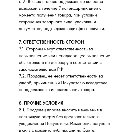
6.2. Возврат товара надлежащего качества
возможен в течение 7 календарных дней с
момента получения товара, при условии
сохранения товарного вида, упаковки и
документов, подтверждающих факт покупки.
100% СДЕЛАНО В РОССИИ
*
7. ОТВЕТСТВЕННОСТЬ СТОРОН
7.1. Стороны несут ответственность за
невыполнение или ненадлежащее выполнение
обязательств по договору в соответствии с
законодательством РФ.
7.2. Продавец не несёт ответственности за
ущерб, причиненный Покупателю вследствие
Адреса магазинов
График работы:
ненадлежащего использования товара.
Ежедневно 11:00 - 21:00
Москва, Милютинский переулок, 3
8. ПРОЧИЕ УСЛОВИЯ
Адреса магазинов
+7 (985) 542-32-45
8.1. Продавец вправе вносить изменения в
Санкт-Петербург, Пушкинская улица, 19
Москва, Милютинский переулок, 3
настоящую оферту без предварительного
+7 (911) 982-93-77
+7 (985) 542-32-45
уведомления Покупателя. Изменения вступают
Казань, Университетская улица, 7/80
в силу с момента публикации на Сайте.
Санкт-Петербург, Пушкинская улица, 19