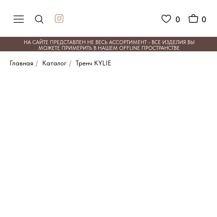
0
0
НА САЙТЕ ПРЕДСТАВЛЕН НЕ ВЕСЬ АССОРТИМЕНТ - ВСЕ ИЗДЕЛИЯ ВЫ
МОЖЕТЕ ПРИМЕРИТЬ В НАШЕМ OFFLINE ПРОСТРАНСТВЕ
Главная
/
Каталог
/
Тренч KYLIE