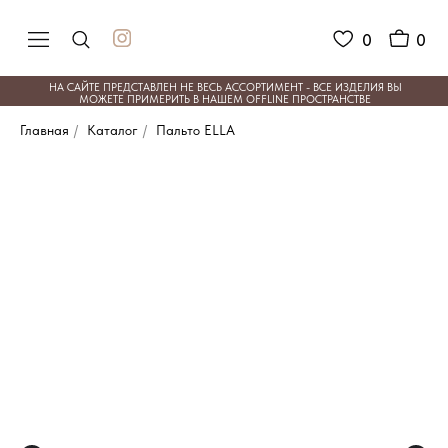
0
0
НА САЙТЕ ПРЕДСТАВЛЕН НЕ ВЕСЬ АССОРТИМЕНТ - ВСЕ ИЗДЕЛИЯ ВЫ
МОЖЕТЕ ПРИМЕРИТЬ В НАШЕМ OFFLINE ПРОСТРАНСТВЕ
Главная
/
Каталог
/
Пальто ELLA