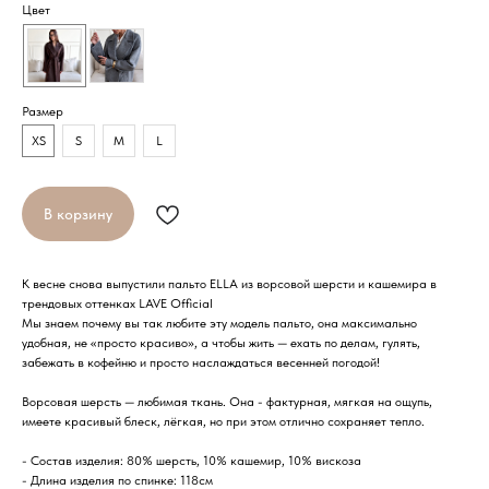
Цвет
Размер
XS
S
M
L
В корзину
К весне снова выпустили пальто ELLA из ворсовой шерсти и кашемира в
трендовых оттенках LAVE Official
Мы знаем почему вы так любите эту модель пальто, она максимально
удобная, не «просто красиво», а чтобы жить — ехать по делам, гулять,
забежать в кофейню и просто наслаждаться весенней погодой!
Ворсовая шерсть — любимая ткань. Она - фактурная, мягкая на ощупь,
имеете красивый блеск, лёгкая, но при этом отлично сохраняет тепло.
- Состав изделия: 80% шерсть, 10% кашемир, 10% вискоза
- Длина изделия по спинке: 118см