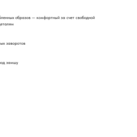
бленных образов — комфортный за счет свободной
деталям
ных заворотов
под замшу